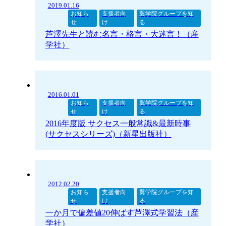
2019.01.16
お知ら
支援者向
翼学院グループを知
せ
け
る
芦澤先生と読む名言・格言・大迷言！（産
学社）
2016.01.01
お知ら
支援者向
翼学院グループを知
せ
け
る
2016年度版 サクセス一般常識&最新時事
(サクセスシリーズ)（新星出版社）
2012.02.20
お知ら
支援者向
翼学院グループを知
せ
け
る
一か月で偏差値20伸ばす芦澤式学習法（産
学社）