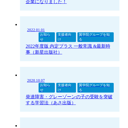
企業になりました！
2022.01.01
お知ら
支援者向
翼学院グループを知
せ
け
る
2022年度版 内定プラス 一般常識 &最新時
事（新星出版社）
2020.10.07
お知ら
支援者向
翼学院グループを知
せ
け
る
発達障害・グレーゾーンの子の受験を突破
する学習法（あさ出版）