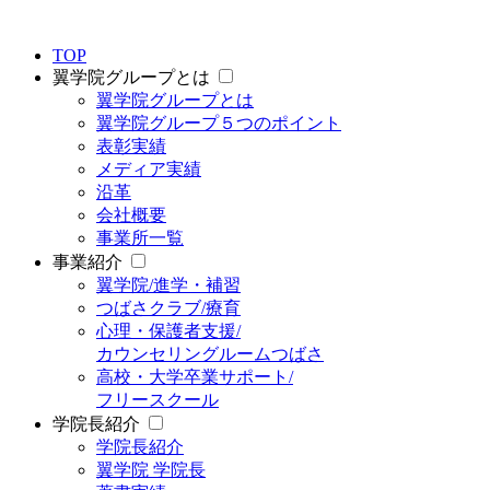
TOP
翼学院グループとは
翼学院グループとは
翼学院グループ５つのポイント
表彰実績
メディア実績
沿革
会社概要
事業所一覧
事業紹介
翼学院/進学・補習
つばさクラブ/療育
心理・保護者支援/
カウンセリングルームつばさ
高校・大学卒業サポート/
フリースクール
学院長紹介
学院長紹介
翼学院 学院長