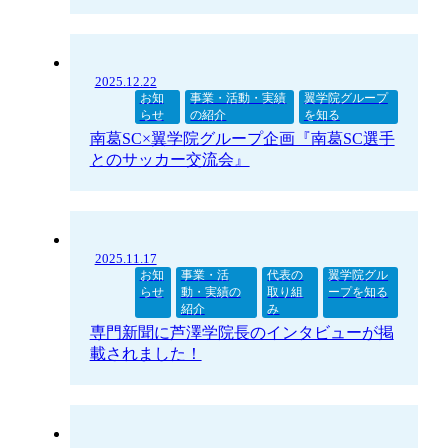
2025.12.22
お知
事業・活動・実績
翼学院グループ
らせ
の紹介
を知る
南葛SC×翼学院グループ企画『南葛SC選手
とのサッカー交流会』
2025.11.17
お知
事業・活
代表の
翼学院グル
らせ
動・実績の
取り組
ープを知る
紹介
み
専門新聞に芦澤学院長のインタビューが掲
載されました！