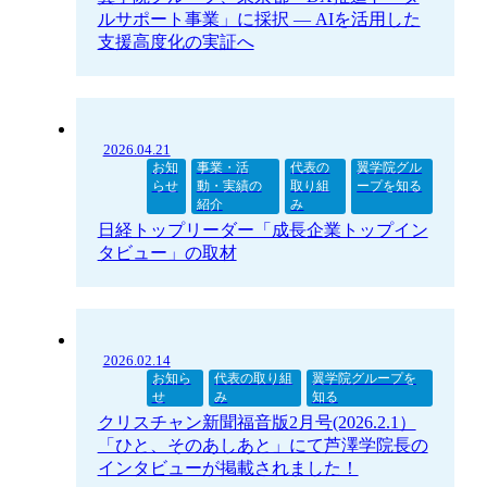
ルサポート事業」に採択 ― AIを活用した
支援高度化の実証へ
2026.04.21
お知
事業・活
代表の
翼学院グル
らせ
動・実績の
取り組
ープを知る
紹介
み
日経トップリーダー「成長企業トップイン
タビュー」の取材
2026.02.14
お知ら
代表の取り組
翼学院グループを
せ
み
知る
クリスチャン新聞福音版2月号(2026.2.1）
「ひと、そのあしあと」にて芦澤学院長の
インタビューが掲載されました！