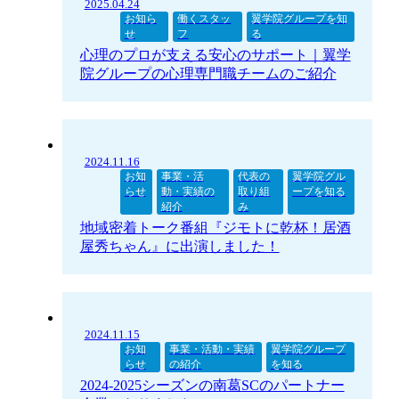
2025.04.24
お知ら
働くスタッ
翼学院グループを知
せ
フ
る
心理のプロが支える安心のサポート｜翼学
院グループの心理専門職チームのご紹介
2024.11.16
お知
事業・活
代表の
翼学院グル
らせ
動・実績の
取り組
ープを知る
紹介
み
地域密着トーク番組『ジモトに乾杯！居酒
屋秀ちゃん』に出演しました！
2024.11.15
お知
事業・活動・実績
翼学院グループ
らせ
の紹介
を知る
2024-2025シーズンの南葛SCのパートナー